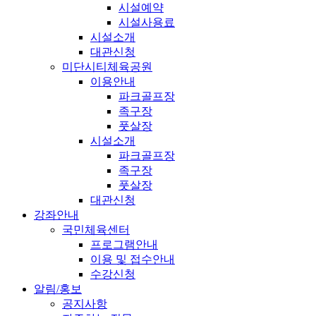
시설예약
시설사용료
시설소개
대관신청
미단시티체육공원
이용안내
파크골프장
족구장
풋살장
시설소개
파크골프장
족구장
풋살장
대관신청
강좌안내
국민체육센터
프로그램안내
이용 및 접수안내
수강신청
알림/홍보
공지사항