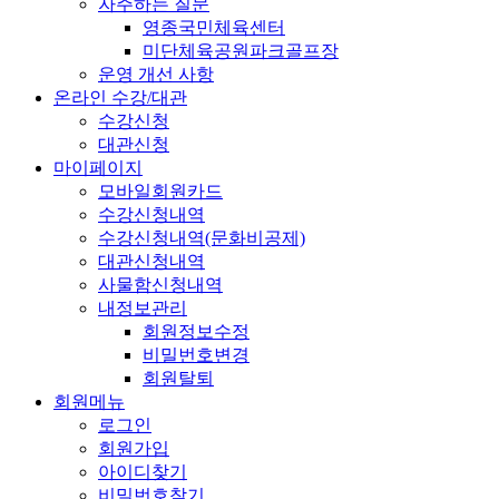
자주하는 질문
영종국민체육센터
미단체육공원파크골프장
운영 개선 사항
온라인 수강/대관
수강신청
대관신청
마이페이지
모바일회원카드
수강신청내역
수강신청내역(문화비공제)
대관신청내역
사물함신청내역
내정보관리
회원정보수정
비밀번호변경
회원탈퇴
회원메뉴
로그인
회원가입
아이디찾기
비밀번호찾기