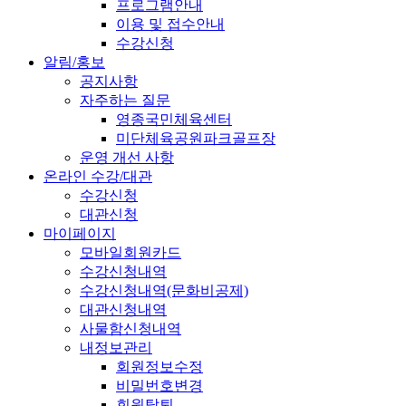
프로그램안내
이용 및 접수안내
수강신청
알림/홍보
공지사항
자주하는 질문
영종국민체육센터
미단체육공원파크골프장
운영 개선 사항
온라인 수강/대관
수강신청
대관신청
마이페이지
모바일회원카드
수강신청내역
수강신청내역(문화비공제)
대관신청내역
사물함신청내역
내정보관리
회원정보수정
비밀번호변경
회원탈퇴