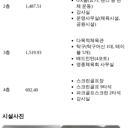
GX룸(요가, 댄스 등 단
2층
1,487.51
체 운동)
강사실
운영사무실(체육시설,
공원시설)
다목적체육관
탁구(탁구머신 1대, 테이
3층
1,519.93
블 5개)
배드민턴(4코트)
영종체육회 사무실
스크린골프장
스크린골프 9타석
4층
692.40
파크골프스크린 2타석
강사실
시설사진