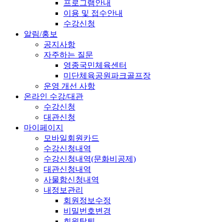
프로그램안내
이용 및 접수안내
수강신청
알림/홍보
공지사항
자주하는 질문
영종국민체육센터
미단체육공원파크골프장
운영 개선 사항
온라인 수강/대관
수강신청
대관신청
마이페이지
모바일회원카드
수강신청내역
수강신청내역(문화비공제)
대관신청내역
사물함신청내역
내정보관리
회원정보수정
비밀번호변경
회원탈퇴