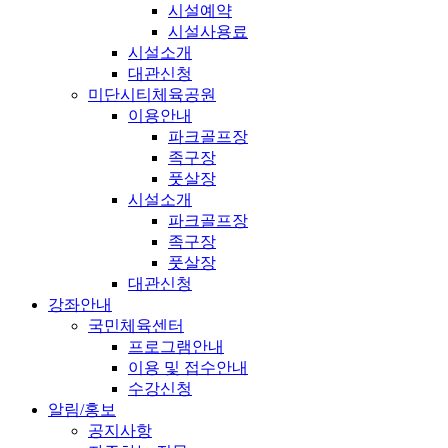
시설예약
시설사용료
시설소개
대관신청
미단시티체육공원
이용안내
파크골프장
족구장
풋살장
시설소개
파크골프장
족구장
풋살장
대관신청
강좌안내
국민체육센터
프로그램안내
이용 및 접수안내
수강신청
알림/홍보
공지사항