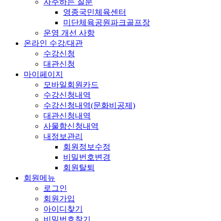
자주하는 질문
영종국민체육센터
미단체육공원파크골프장
운영 개선 사항
온라인 수강/대관
수강신청
대관신청
마이페이지
모바일회원카드
수강신청내역
수강신청내역(문화비공제)
대관신청내역
사물함신청내역
내정보관리
회원정보수정
비밀번호변경
회원탈퇴
회원메뉴
로그인
회원가입
아이디찾기
비밀번호찾기